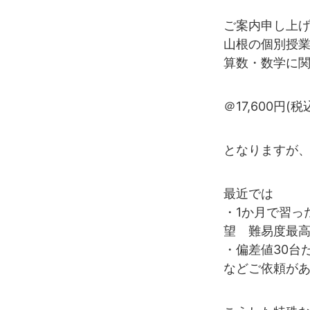
ご案内申し上
山根の個別授業
算数・数学に
＠17,600円(税
となりますが
最近では
・1か月で習っ
望 難易度最高
・偏差値30台
などご依頼があり