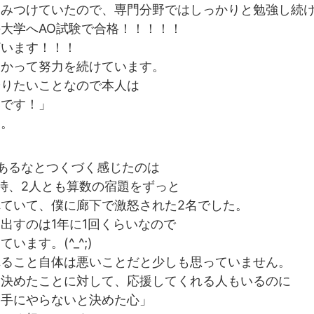
をみつけていたので、専門分野ではしっかりと勉強し続
大学へAO試験で合格！！！！！
ざいます！！！
向かって努力を続けています。
やりたいことなので本人は
いです！」
す。
あるなとつくづく感じたのは
時、2人とも算数の宿題をずっと
ていて、僕に廊下で激怒された2名でした。
出すのは1年に1回くらいなので
います。(^_^;)
れること自体は悪いことだと少しも思っていません。
と決めたことに対して、応援してくれる人もいるのに
勝手にやらないと決めた心」