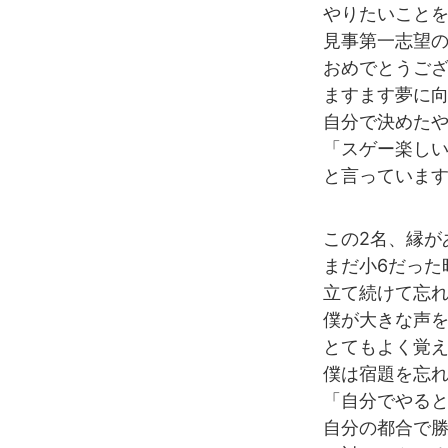
やりたいこと
見事
第一志望の
おめでとうご
ますます夢に
自分で決めた
「スゲー楽し
と言っていま
この2名、縁が
まだ小6だった
立て続けて忘れ
僕が大きな声を
とてもよく覚えて
僕は宿題を忘
「自分でやる
自分の都合で