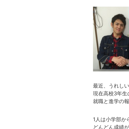
最近、うれし
現在高校3年生
就職と進学の
1人は小学部か
どんどん成績