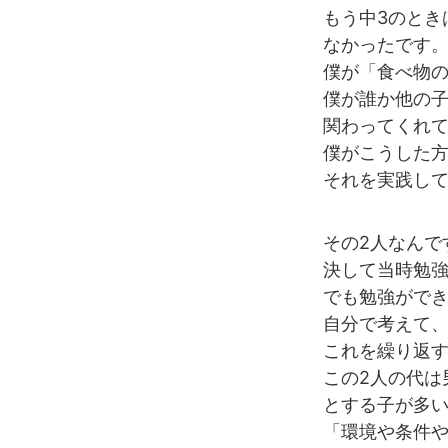
もう中3のとき
なかったです
僕が「食べ物
僕が誰か他の
関わってくれ
僕がこうした
それを実践し
その2人なんで
決して当時勉強
でも勉強がで
自分で考えて
これを繰り返
この2人の代は
とする子が多
「環境や条件