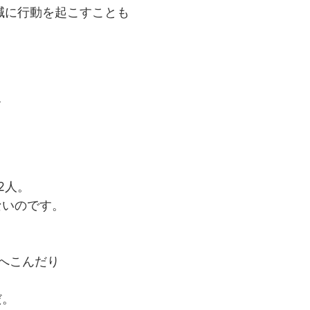
減に行動を起こすことも
て
2人。
ないのです。
へこんだり
だ。