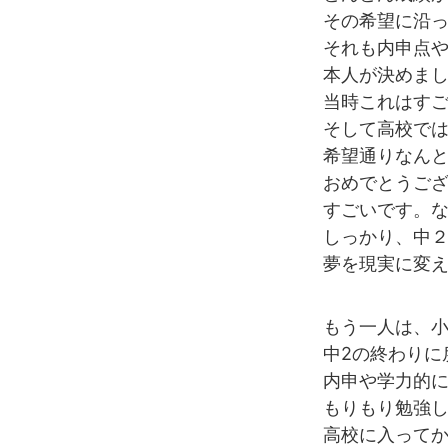
その希望に沿
それも内申点
本人が決めま
当時これはす
そして高校で
希望通りなん
おめでとうご
すごいです。
しっかり、中
夢を現実に変
もう一人は、小
中2の終わりに
内申や学力的
もりもり勉強
高校に入ってか