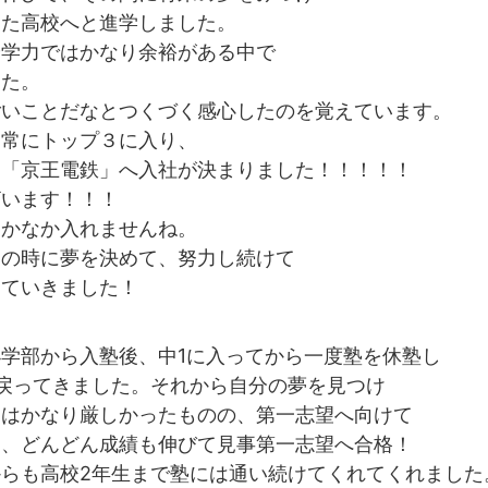
った高校へと進学しました。
や学力ではかなり余裕がある中で
した。
ごいことだなとつくづく感心したのを覚えています。
は常にトップ３に入り、
と
「京王電鉄」へ入社
が決まりました！！！！！
ざいます！！！
なかなか入れませんね。
２の時に夢を決めて、努力し続けて
えていきました！
学部から入塾後、中1に入ってから一度塾を休塾し
戻ってきました。それから自分の夢を見つけ
にはかなり厳しかったものの、第一志望へ向けて
し、どんどん成績も伸びて見事第一志望へ合格！
らも高校2年生まで塾には通い続けてくれてくれました