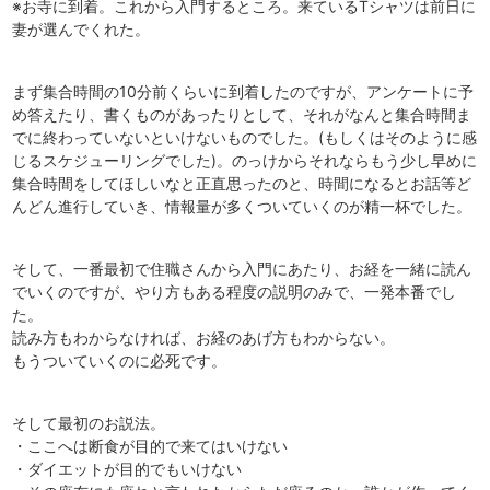
※お寺に到着。これから入門するところ。来ているTシャツは前日に
妻が選んでくれた。
まず集合時間の10分前くらいに到着したのですが、アンケートに予
め答えたり、書くものがあったりとして、それがなんと集合時間ま
でに終わっていないといけないものでした。(もしくはそのように感
じるスケジューリングでした)。のっけからそれならもう少し早めに
集合時間をしてほしいなと正直思ったのと、時間になるとお話等ど
んどん進行していき、情報量が多くついていくのが精一杯でした。
そして、一番最初で住職さんから入門にあたり、お経を一緒に読ん
でいくのですが、やり方もある程度の説明のみで、一発本番でし
た。
読み方もわからなければ、お経のあげ方もわからない。
もうついていくのに必死です。
そして最初のお説法。
・ここへは断食が目的で来てはいけない
・ダイエットが目的でもいけない