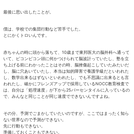
最後に思い出したことが。
僕は、学校での集団行動など苦手でした。
とにかくトロいんです。
赤ちゃんの時に頭から落ちて、10歳まで東邦医大の脳外科へ通って
いて、ピコンピコン頭に何かつけられて脳波計っていたし、塾を立
ち上げる前にわかったことはその時、脳挫傷起こしていたみたいだ
し、脳に穴あいていたし、本当は知的障害で養護学級だといわれた
し、数学出来るはずないといわれたし、でも不思議に出来るとも言
われたし、確かにフレンズアップで採用しているNOCC教育検査で
は、自分は「処理速度」が下から25パーセンタイルに入っているの
で、みんなと同じことが同じ速度でできないんですよね。
その分、予測でごまかしていたいのですが、ここではまったく知ら
ない世界なので予測ができない。
先に行動もできない。
準備しておくこともできない。