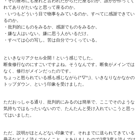
・その座布にも座れと言われたからただ座るのか、誰かが作ってく
れてありがたいなと思って座るのか。
・いつもどういう目で物事をみているのか。すべてに感謝できてい
るのか。
・批判的にものをみるか、感謝でものをみるか。
・嫌な人はいない。嫌に思う人がいるだけ。
・すべては心の写し。苦は自分でつくっている。
といきなりアクセル全開！という感じでした。
断食修行なのにすごいですよね。そうなんです。断食がメインでは
なく、修行がメインだったのです。
ちょっと怒られている感も感じながら(^▽^;)、いきなりなかなかの
トップダウン、という印象を受けました。
ただおっしゃる通り、批判的にみるのは簡単で、ここでそのような
気持ちではもったいないので、たんたんと受け入れていこうと思っ
てはいました。
ただ、説明がほとんどない印象です。それまでに送られてきている
冊子などよく読んでおくこと、とありましたので2度3度と読んでは