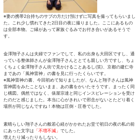
※妻の携帯2台持ちのサブの方だけ預けずに写真を撮ってもらいまし
た。これ少し慣れてきた2日目の夜に撮りました。ここにあるもの
は全部本物。ご縁があって家族ぐるみでお付き合いがあるそうで
す。
金澤翔子さんは夫婦でファンでして、私の出身も大田区ですし、通
っている整体師さんが金澤翔子さんととても親しい方ですし、ちょ
くちょく金澤翔子さん街で見かけることあるし(笑)、京都の建仁寺
まであの「風神雷神」の書を見に行ったくらいです。
※風神雷神の書、今回初めて知りましたが、なんと翔子さんは風神
雷神図をみたことないまま、あの書をかいたそうです。まったく同
じ構図。偶然ではなく、俵屋宗達と同じインスピレーションを受け
たのだと感じました。本当に心がきれいで邪念がないとたどり着く
場所が同じなんですね！本物は圧倒・圧巻でした。
素晴らしい翔子さんの般若心経がかかれたお堂で初日の夜の私の前
にあった文字は
「不増不減」
でした。
増えたり減ったりもしない。